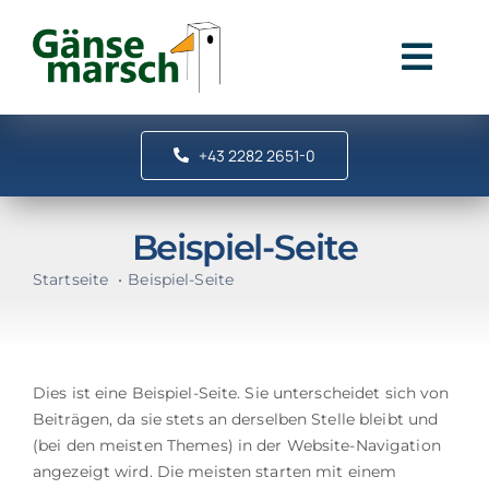
Zum
Inhalt
springen
Togg
Navig
Gänsemarsch
+43 2282 2651-0
Stationen
Beispiel-Seite
Startseite
Beispiel-Seite
So geht’s
Dies ist eine Beispiel-Seite. Sie unterscheidet sich von
Beiträgen, da sie stets an derselben Stelle bleibt und
(bei den meisten Themes) in der Website-Navigation
angezeigt wird. Die meisten starten mit einem